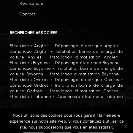
Réalisations
Contact
RECHERCHES ASSOCIÉES
Électricien Anglet
-
Dépannage électrique Anglet
-
Domotique Anglet
-
Installation borne de charge de
voiture Anglet
-
Installation climatisation Anglet
-
Électricien Bayonne
-
Dépannage électrique Bayonne
-
Domotique Bayonne
-
Installation borne de charge de
voiture Bayonne
-
Installation climatisation Bayonne
-
Électricien Ondres
-
Dépannage électrique Ondres
-
Domotique Ondres
-
Installation borne de charge de
voiture Ondres
-
Installation climatisation Ondres
-
Électricien Labenne
-
Dépannage électrique Labenne
-
Domotique Labenne
-
Installation borne de charge de
voiture Labenne
-
Installation climatisation Labenne
-
Électricien Hossegor
-
Dépannage électrique Hossegor
Nous utilisons des cookies pour vous garantir la meilleure
-
Domotique Hossegor
-
Installation borne de charge
expérience sur notre site web. Si vous continuez à utiliser ce
© Copyright
2026 BG CONCEPT. Tous droits réservés -
de voiture Hossegor
-
Installation climatisation
site, nous supposerons que vous en êtes satisfait.
Site réalisé par :
Agence de
Hossegor
-
Électricien Seignosse
-
Dépannage